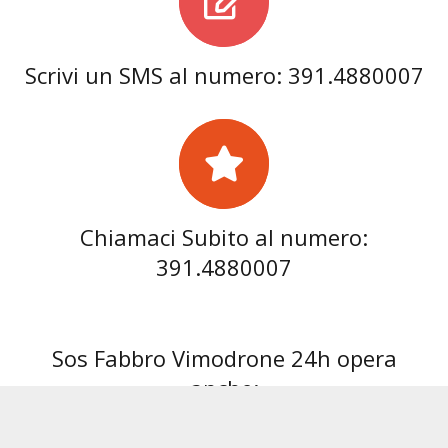
Scrivi un SMS al numero: 391.4880007
Chiamaci Subito al numero:
391.4880007
Sos Fabbro Vimodrone 24h opera
anche:
Fabbro Abbiategrasso
Fabbro Albairate
Fabbro