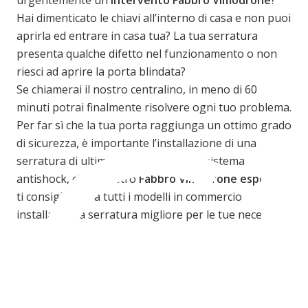
Hai dimenticato le chiavi all’interno di casa e non puoi
aprirla ed entrare in casa tua? La tua serratura
C
presenta qualche difetto nel funzionamento o non
riesci ad aprire la porta blindata?
Se chiamerai il nostro centralino, in meno di 60
minuti potrai finalmente risolvere ogni tuo problema.
Per far sì che la tua porta raggiunga un ottimo grado
di sicurezza, è importante l’installazione di una
serratura di ultima generazione con sistema
antishock, che il nostro
Fabbro Vimodrone esperto
ti consiglierà tra tutti i modelli in commercio
installando la serratura migliore per le tue necessità.