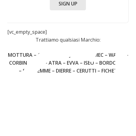
C
SIGN UP
[vc_empty_space]
Trattiamo qualsiasi Marchio:
MOTTURA – CISA – FIAM – JUWEL – OMEC – WALLY –
CORBIN – YALE – ATRA – EVVA – ISEO – BORDOGNA
– SECUREMME – DIERRE – CERUTTI – FICHET