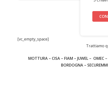
CON
[vc_empty_space]
Ch
Trattiamo q
MOTTURA – CISA – FIAM – JUWEL – OMEC – 
BORDOGNA – SECUREMME –