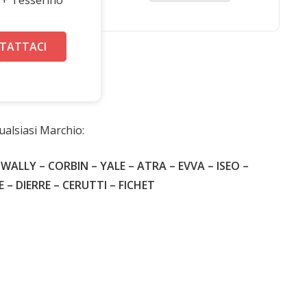
TATTACI
ia
ualsiasi Marchio:
WALLY – CORBIN – YALE – ATRA – EVVA – ISEO –
 DIERRE – CERUTTI – FICHET