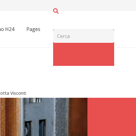
no H24
Pages
tta Visconti