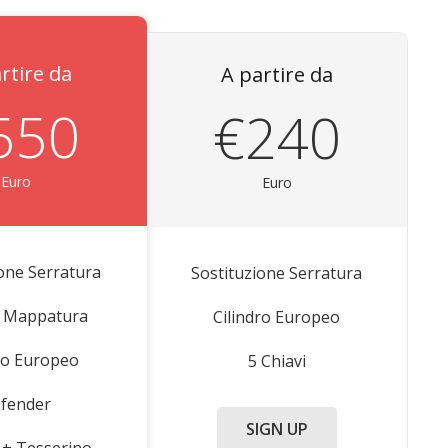
rtire da
A partire da
550
€240
Euro
Euro
ione Serratura
Sostituzione Serratura
 Mappatura
Cilindro Europeo
dro Europeo
5 Chiavi
fender
SIGN UP
i + Tesserino