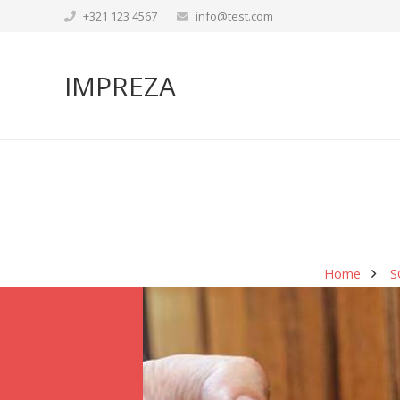
+321 123 4567
info@test.com
IMPREZA
Home
SO