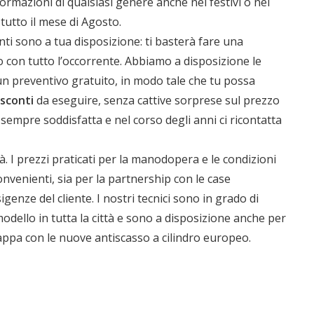
ormazioni di qualsiasi genere anche nei festivi o nei
tutto il mese di Agosto.
nti sono a tua disposizione: ti basterà fare una
o con tutto l’occorrente. Abbiamo a disposizione le
un preventivo gratuito, in modo tale che tu possa
sconti
da eseguire, senza cattive sorprese sul prezzo
 sempre soddisfatta e nel corso degli anni ci ricontatta
ia
ttà. I prezzi praticati per la manodopera e le condizioni
nvenienti, sia per la partnership con le case
igenze del cliente. I nostri tecnici sono in grado di
modello in tutta la città e sono a disposizione anche per
appa con le nuove antiscasso a cilindro europeo.