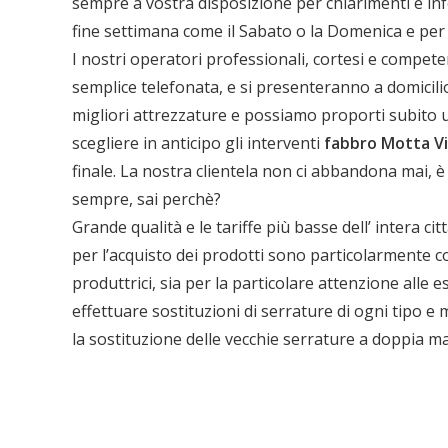
sempre a vostra disposizione per chiarimenti e inf
fine settimana come il Sabato o la Domenica e per 
I nostri operatori professionali, cortesi e compete
semplice telefonata, e si presenteranno a domicili
migliori attrezzature e possiamo proporti subito 
scegliere in anticipo gli interventi
fabbro Motta Vi
finale. La nostra clientela non ci abbandona mai, è
sempre, sai perchè?
Ch
Grande qualità e le tariffe più basse dell’ intera ci
per l’acquisto dei prodotti sono particolarmente co
produttrici, sia per la particolare attenzione alle es
effettuare sostituzioni di serrature di ogni tipo e 
la sostituzione delle vecchie serrature a doppia m