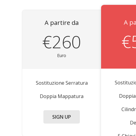
A pa
A partire da
€
€260
Euro
Sostituz
Sostituzione Serratura
Doppia
Doppia Mappatura
Cilin
SIGN UP
De
5 Chiav