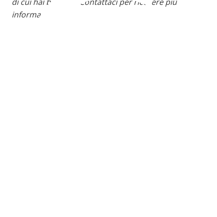
C
di cui hai bisogno. Contattaci per ricevere più
3
informazioni.