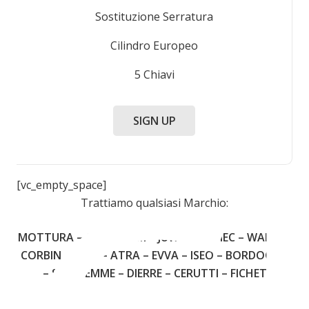
Sostituzione Serratura
Cilindro Europeo
5 Chiavi
SIGN UP
[vc_empty_space]
Trattiamo qualsiasi Marchio:
MOTTURA – CISA – FIAM – JUWEL – OMEC – WALLY –
CORBIN – YALE – ATRA – EVVA – ISEO – BORDOGNA
– SECUREMME – DIERRE – CERUTTI – FICHET