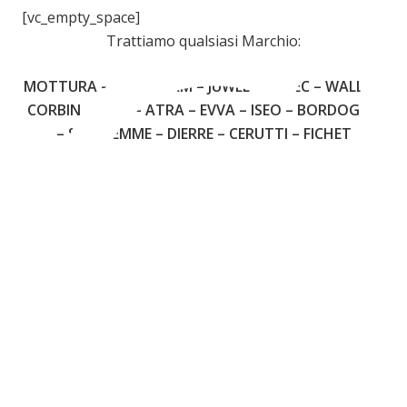
C
[vc_empty_space]
Trattiamo qualsiasi Marchio:
MOTTURA – CISA – FIAM – JUWEL – OMEC – WALLY –
CORBIN – YALE – ATRA – EVVA – ISEO – BORDOGNA
– SECUREMME – DIERRE – CERUTTI – FICHET