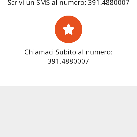
Scrivi un SMS al numero: 391.4880007
Chiamaci Subito al numero:
391.4880007
Sos Fabbro Trezzo sull’Adda 24h opera
anche:
Fabbro Abbiategrasso
Fabbro Albairate
Fabbro