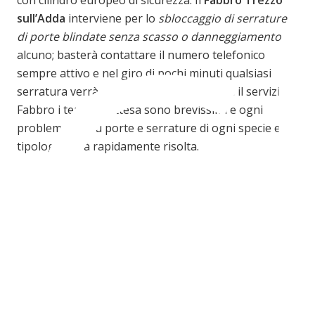
C
sull’Adda
interviene per lo
sbloccaggio di serrature
di porte blindate senza scasso o danneggiamento
alcuno; basterà contattare il numero telefonico
sempre attivo e nel giro di pochi minuti qualsiasi
serratura verrà aperta. Quando si chiama il servizio
Fabbro i tempi di attesa sono brevissimi e ogni
problematica su porte e serrature di ogni specie e
tipologia sarà rapidamente risolta.