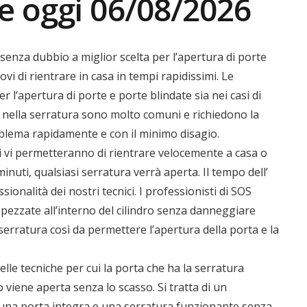
e oggi 06/08/2026
senza dubbio a miglior scelta per l’apertura di porte
vi di rientrare in casa in tempi rapidissimi. Le
r l’apertura di porte e porte blindate sia nei casi di
ate nella serratura sono molto comuni e richiedono la
oblema rapidamente e con il minimo disagio.
ci vi permetteranno di rientrare velocemente a casa o
inuti, qualsiasi serratura verrà aperta. Il tempo dell’
ionalità dei nostri tecnici. I professionisti di SOS
spezzate all’interno del cilindro senza danneggiare
 serratura così da permettere l’apertura della porta e la
elle tecniche per cui la porta che ha la serratura
 viene aperta senza lo scasso. Si tratta di un
 una porta integra e una serratura funzionante senza