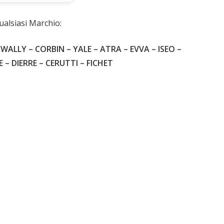
ia
ualsiasi Marchio:
WALLY – CORBIN – YALE – ATRA – EVVA – ISEO –
 DIERRE – CERUTTI – FICHET
1.