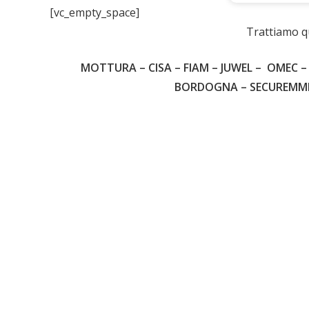
[vc_empty_space]
Ch
Trattiamo q
MOTTURA – CISA – FIAM – JUWEL – OMEC – 
BORDOGNA – SECUREMME –
39