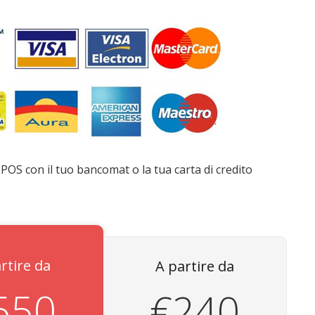
POS con il tuo bancomat o la tua carta di credito
rtire da
A partire da
550
€240