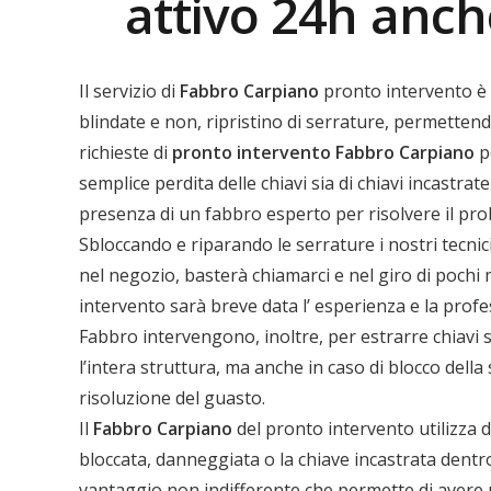
attivo 24h anch
Il servizio di
Fabbro Carpiano
pronto intervento è 
blindate e non, ripristino di serrature, permettendo
richieste di
pronto intervento
Fabbro Carpiano
pe
semplice perdita delle chiavi sia di chiavi incastr
presenza di un fabbro esperto per risolvere il pr
Sbloccando e riparando le serrature i nostri tecni
nel negozio, basterà chiamarci e nel giro di pochi m
intervento sarà breve data l’ esperienza e la profess
Fabbro intervengono, inoltre, per estrarre chiavi 
l’intera struttura, ma anche in caso di blocco della
risoluzione del guasto.
Il
Fabbro Carpiano
del pronto intervento utilizza d
bloccata, danneggiata o la chiave incastrata dentro
vantaggio non indifferente che permette di avere