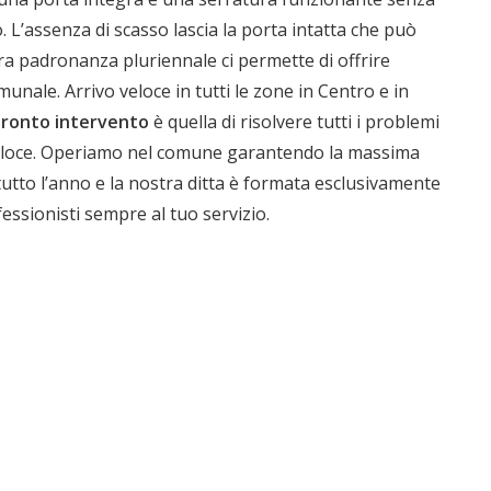
. L’assenza di scasso lascia la porta intatta che può
ra padronanza pluriennale ci permette di offrire
ia
munale. Arrivo veloce in tutti le zone in Centro e in
pronto intervento
è quella di risolvere tutti i problemi
 veloce. Operiamo nel comune garantendo la massima
tutto l’anno e la nostra ditta è formata esclusivamente
rofessionisti sempre al tuo servizio.
1.