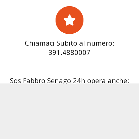
Chiamaci Subito al numero:
391.4880007
Sos Fabbro Senago 24h opera anche:
Fabbro Abbiategrasso
Fabbro Albairate
Fabbro
Link Utili: