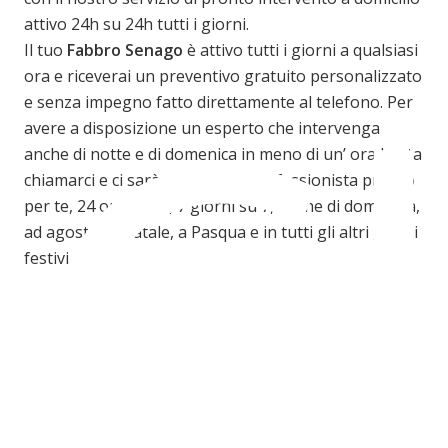
C
attivo 24h su 24h tutti i giorni.
Il tuo
Fabbro Senago
è attivo tutti i giorni a qualsiasi
ora e riceverai un preventivo gratuito personalizzato
e senza impegno fatto direttamente al telefono. Per
avere a disposizione un esperto che intervenga
anche di notte e di domenica in meno di un’ ora basta
chiamarci e ci sarà sempre un professionista pronto
per te, 24 ore su 24, 7 giorni su 7, anche di domenica,
ad agosto, a Natale, a Pasqua e in tutti gli altri giorni
festivi.