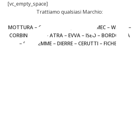
C
[vc_empty_space]
Trattiamo qualsiasi Marchio:
MOTTURA – CISA – FIAM – JUWEL – OMEC – WALLY –
3
CORBIN – YALE – ATRA – EVVA – ISEO – BORDOGNA
– SECUREMME – DIERRE – CERUTTI – FICHET