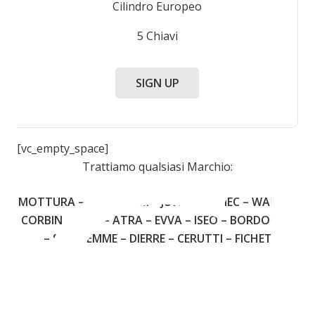
Cilindro Europeo
5 Chiavi
C
SIGN UP
[vc_empty_space]
Trattiamo qualsiasi Marchio:
MOTTURA – CISA – FIAM – JUWEL – OMEC – WALLY –
CORBIN – YALE – ATRA – EVVA – ISEO – BORDOGNA
– SECUREMME – DIERRE – CERUTTI – FICHET