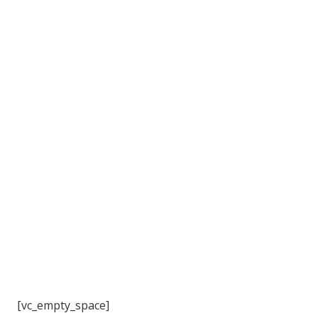
3
[vc_empty_space]