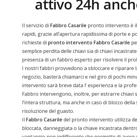
attivo 24h anch
Il servizio di
Fabbro Casarile
pronto intervento è il
rapidi, grazie all’apertura rapidissima di porte e p
richieste di
pronto intervento
Fabbro Casarile
per
semplice perdita delle chiavi sia di chiavi incastr
presenza di un fabbro esperto per risolvere il pr
I nostri fabbri provvedono a sbloccare e riparare l
negozio, basterà chiamarci e nel giro di pochi minut
intervento sarà breve data l’ esperienza e la profess
Fabbro intervengono, inoltre, per estrarre chiavi 
l’intera struttura, ma anche in caso di blocco della
risoluzione del guasto.
Il
Fabbro Casarile
del pronto intervento utilizza de
bloccata, danneggiata o la chiave incastrata dentro
vantaggio non indifferente che permette di avere