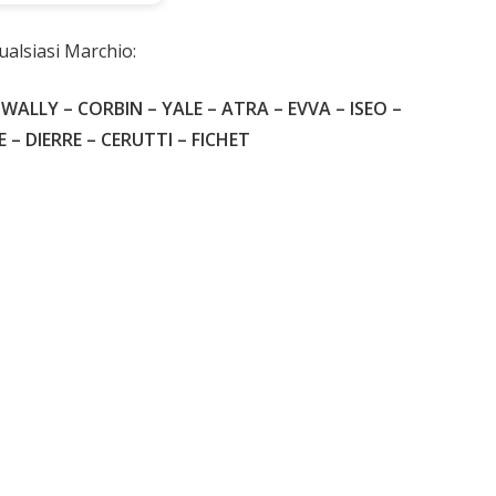
ia
ualsiasi Marchio:
WALLY – CORBIN – YALE – ATRA – EVVA – ISEO –
 DIERRE – CERUTTI – FICHET
1.