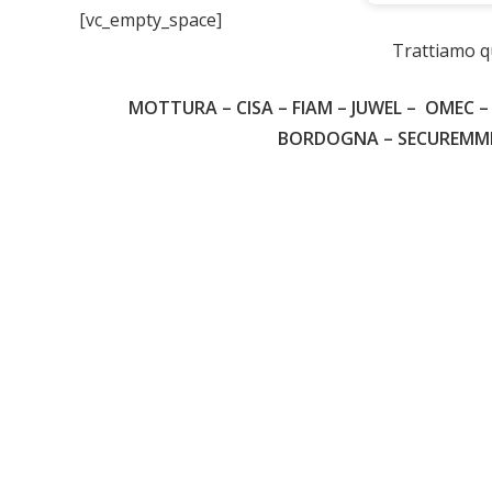
[vc_empty_space]
Ch
Trattiamo q
MOTTURA – CISA – FIAM – JUWEL – OMEC – 
BORDOGNA – SECUREMME –
39