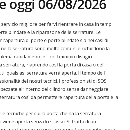
e oggi 06/08/2026
 servizio migliore per farvi rientrare in casa in tempi
orte blindate e la riparazone delle serrature. Le
 l’apertura di porte e porte blindate sia nei casi di
ate nella serratura sono molto comuni e richiedono la
oblema rapidamente e con il minimo disagio.
a serratura, riaprendo così la porta di casa o del
i, qualsiasi serratura verrà aperta. Il tempo dell’
ionalità dei nostri tecnici. I professionisti di SOS
spezzate all’interno del cilindro senza danneggiare
 serratura così da permettere l’apertura della porta e la
lle tecniche per cui la porta che ha la serratura
 viene aperta senza lo scasso. Si tratta di un
 una porta integra e una serratura funzionante senza