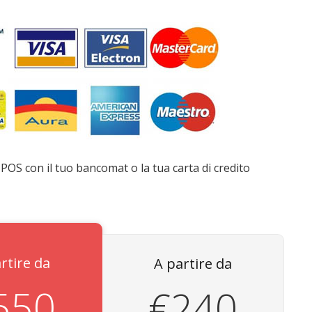
POS con il tuo bancomat o la tua carta di credito
rtire da
A partire da
550
€240