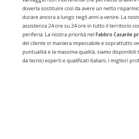
doverla sostituire così da avere un netto risparmio
durare ancora a lungo negli anni a venire. La nost
Ch
assistenza 24 ore su 24 ore in tutto il territorio co
periferia. La nostra priorità nel
Fabbro Casarile p
del cliente in maniera impeccabile e soprattutto
puntualità e la massima qualità, siamo disponibili 
da tecnici esperti e qualificati italiani, i migliori p
39