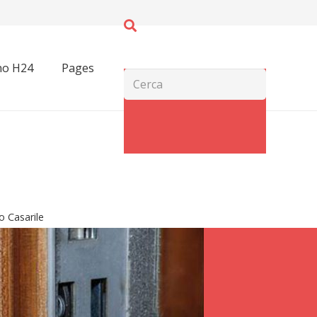
no H24
Pages
o Casarile