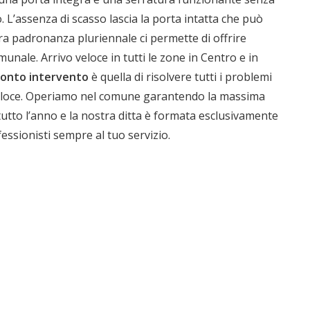
. L’assenza di scasso lascia la porta intatta che può
ra padronanza pluriennale ci permette di offrire
ia
munale. Arrivo veloce in tutti le zone in Centro e in
ronto intervento
è quella di risolvere tutti i problemi
 veloce. Operiamo nel comune garantendo la massima
tutto l’anno e la nostra ditta è formata esclusivamente
rofessionisti sempre al tuo servizio.
1.