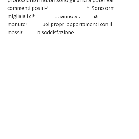
C
commenti positivi certificati sul web. Sono ormai
migliaia i clienti che ci hanno affidato la
3
manutenzione dei propri appartamenti con il
massimo della soddisfazione.