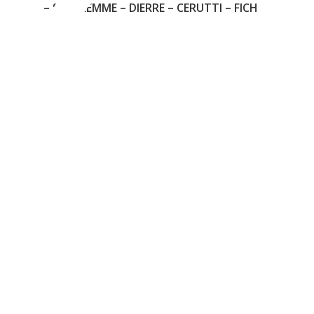
C
3
– SECUREMME – DIERRE – CERUTTI – FICHET