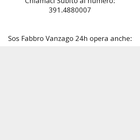
Chiamaci Subito al numero:
391.4880007
Sos Fabbro Vanzago 24h opera anche:
Fabbro Abbiategrasso
Fabbro Albairate
Fabbro
Link Utili:
Chi Siamo
Contatti
Privacy & Cookie Policy
Contacts