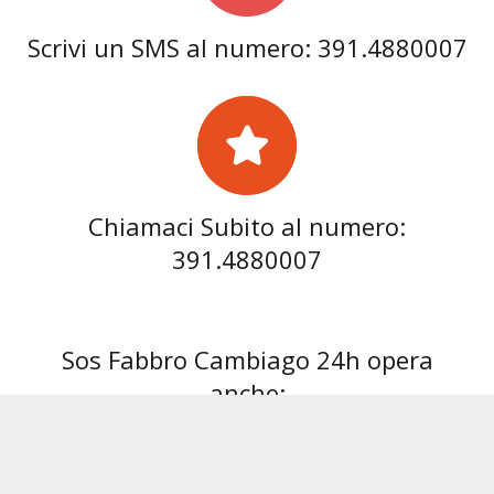
Scrivi un SMS al numero: 391.4880007
Chiamaci Subito al numero:
391.4880007
Sos Fabbro Cambiago 24h opera
anche:
Fabbro Abbiategrasso
Fabbro Albairate
Fabbro