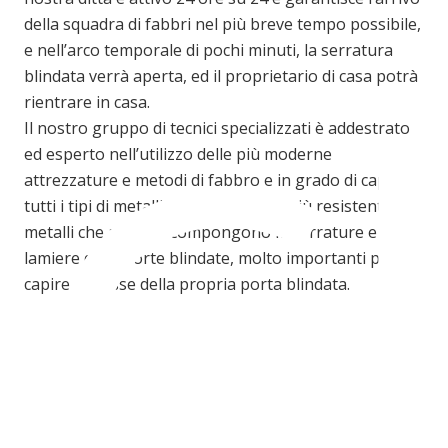
della squadra di fabbri nel più breve tempo possibile,
C
e nell’arco temporale di pochi minuti, la serratura
blindata verrà aperta, ed il proprietario di casa potrà
rientrare in casa.
Il nostro gruppo di tecnici specializzati è addestrato
ed esperto nell’utilizzo delle più moderne
attrezzature e metodi di fabbro e in grado di capire
tutti i tipi di metalli dai più deboli ai più resistenti,
metalli che alla fine compongono le serrature e le
lamiere delle porte blindate, molto importanti per
capire la classe della propria porta blindata.