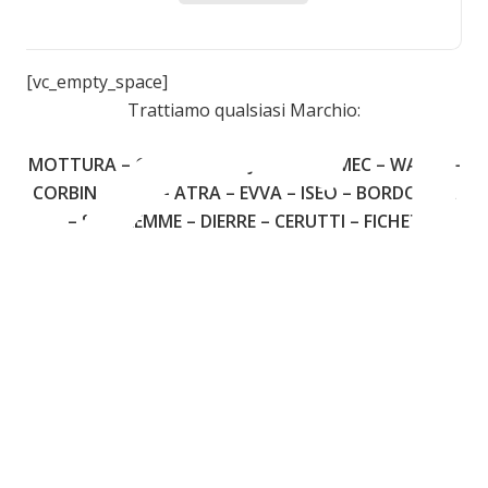
C
[vc_empty_space]
Trattiamo qualsiasi Marchio:
MOTTURA – CISA – FIAM – JUWEL – OMEC – WALLY –
CORBIN – YALE – ATRA – EVVA – ISEO – BORDOGNA
– SECUREMME – DIERRE – CERUTTI – FICHET