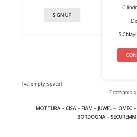
Cilin
SIGN UP
De
5 Chiav
CON
[vc_empty_space]
Trattiamo q
MOTTURA – CISA – FIAM – JUWEL – OMEC – 
BORDOGNA – SECUREMME –