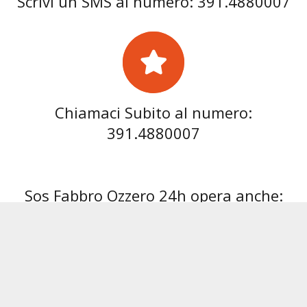
Scrivi un SMS al numero: 391.4880007
Chiamaci Subito al numero:
391.4880007
Sos Fabbro Ozzero 24h opera anche:
Fabbro Abbiategrasso
Fabbro Albairate
Fabbro
Link Utili: