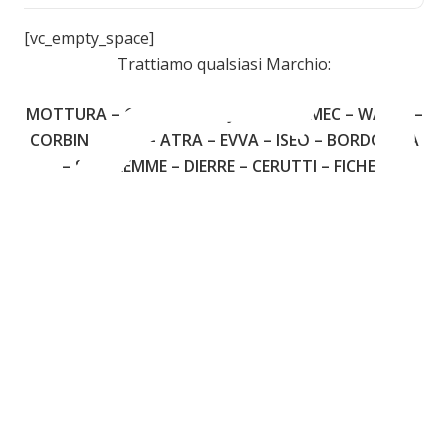
C
[vc_empty_space]
Trattiamo qualsiasi Marchio:
MOTTURA – CISA – FIAM – JUWEL – OMEC – WALLY –
CORBIN – YALE – ATRA – EVVA – ISEO – BORDOGNA
– SECUREMME – DIERRE – CERUTTI – FICHET