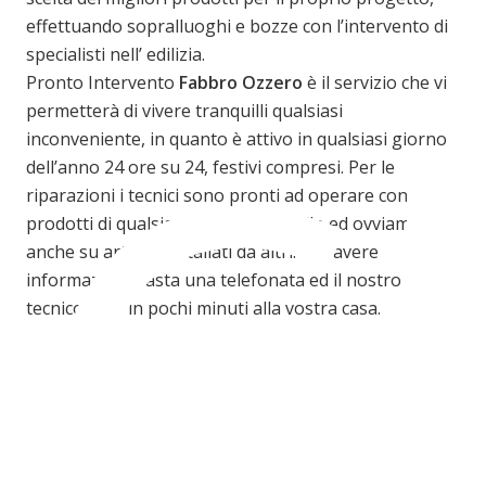
effettuando sopralluoghi e bozze con l’intervento di
C
specialisti nell’ edilizia.
Pronto Intervento
Fabbro Ozzero
è il servizio che vi
permetterà di vivere tranquilli qualsiasi
inconveniente, in quanto è attivo in qualsiasi giorno
dell’anno 24 ore su 24, festivi compresi. Per le
riparazioni i tecnici sono pronti ad operare con
prodotti di qualsiasi marca e modello ed ovviamente
anche su articoli installati da altri. Per avere
informazioni basta una telefonata ed il nostro
tecnico sarà in pochi minuti alla vostra casa.