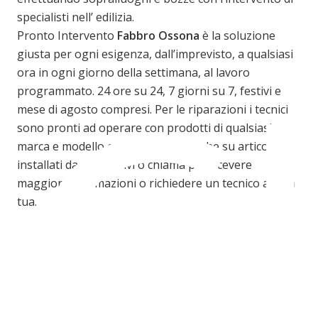
specialisti nell’ edilizia.
C
Pronto Intervento
Fabbro Ossona
è la soluzione
giusta per ogni esigenza, dall’imprevisto, a qualsiasi
ora in ogni giorno della settimana, al lavoro
programmato. 24 ore su 24, 7 giorni su 7, festivi e
mese di agosto compresi. Per le riparazioni i tecnici
sono pronti ad operare con prodotti di qualsiasi
marca e modello ed ovviamente anche su articoli
installati da altri. Scrivi o chiama per ricevere
maggiori informazioni o richiedere un tecnico a casa
tua.