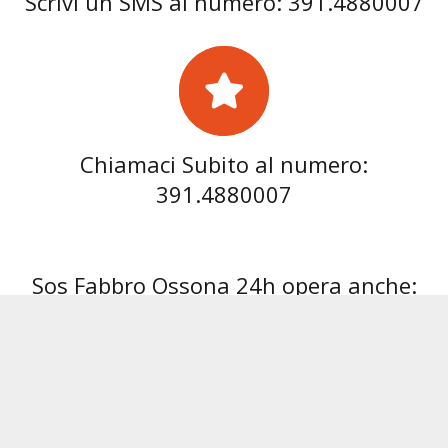
Scrivi un SMS al numero: 391.4880007
Chiamaci Subito al numero:
391.4880007
Sos Fabbro Ossona 24h opera anche:
Fabbro Abbiategrasso
Fabbro Albairate
Fabbro
Link Utili: