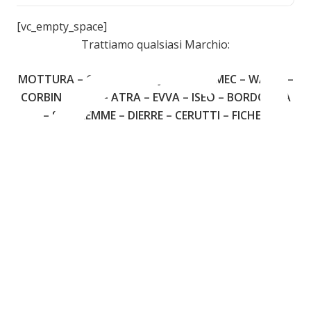
C
[vc_empty_space]
Trattiamo qualsiasi Marchio:
MOTTURA – CISA – FIAM – JUWEL – OMEC – WALLY –
CORBIN – YALE – ATRA – EVVA – ISEO – BORDOGNA
– SECUREMME – DIERRE – CERUTTI – FICHET