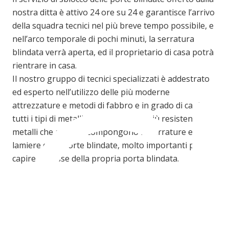
nostra ditta è attivo 24 ore su 24 e garantisce l’arrivo
della squadra tecnici nel più breve tempo possibile, e
C
nell’arco temporale di pochi minuti, la serratura
blindata verrà aperta, ed il proprietario di casa potrà
rientrare in casa.
Il nostro gruppo di tecnici specializzati è addestrato
ed esperto nell’utilizzo delle più moderne
attrezzature e metodi di fabbro e in grado di capire
tutti i tipi di metalli dai più deboli ai più resistenti,
metalli che alla fine compongono le serrature e le
lamiere delle porte blindate, molto importanti per
capire la classe della propria porta blindata.