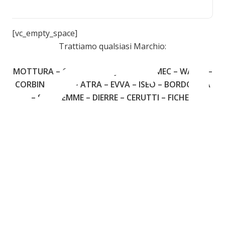
C
[vc_empty_space]
Trattiamo qualsiasi Marchio:
MOTTURA – CISA – FIAM – JUWEL – OMEC – WALLY –
CORBIN – YALE – ATRA – EVVA – ISEO – BORDOGNA
– SECUREMME – DIERRE – CERUTTI – FICHET