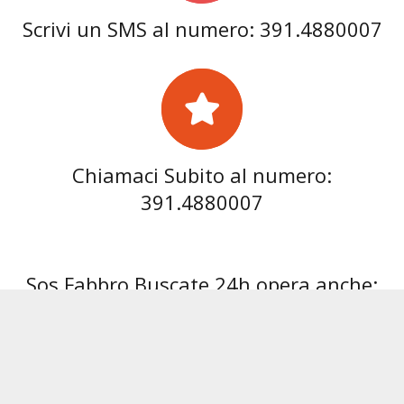
Scrivi un SMS al numero: 391.4880007
Chiamaci Subito al numero:
391.4880007
Sos Fabbro Buscate 24h opera anche:
Fabbro Abbiategrasso
Fabbro Albairate
Fabbro