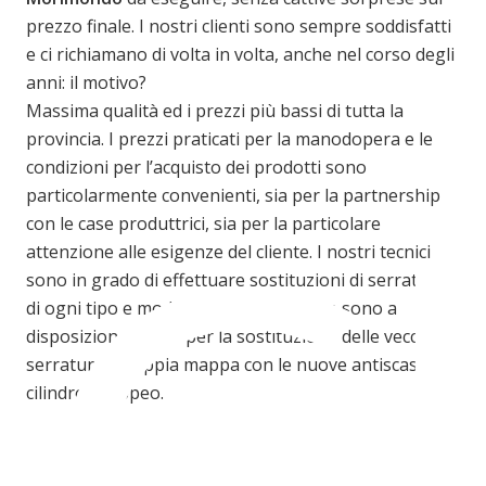
prezzo finale. I nostri clienti sono sempre soddisfatti
e ci richiamano di volta in volta, anche nel corso degli
anni: il motivo?
Massima qualità ed i prezzi più bassi di tutta la
C
provincia. I prezzi praticati per la manodopera e le
condizioni per l’acquisto dei prodotti sono
particolarmente convenienti, sia per la partnership
con le case produttrici, sia per la particolare
attenzione alle esigenze del cliente. I nostri tecnici
sono in grado di effettuare sostituzioni di serrature
di ogni tipo e modello in tutta la città e sono a
disposizione anche per la sostituzione delle vecchie
serrature a doppia mappa con le nuove antiscasso a
cilindro europeo.