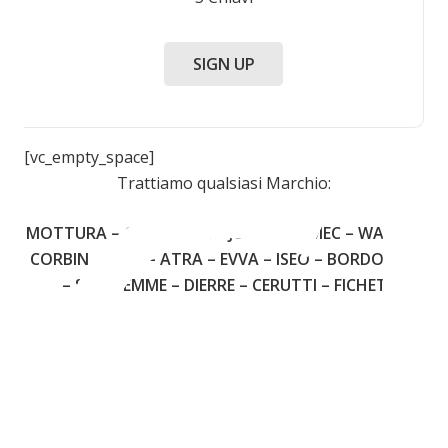
C
SIGN UP
[vc_empty_space]
Trattiamo qualsiasi Marchio:
MOTTURA – CISA – FIAM – JUWEL – OMEC – WALLY –
CORBIN – YALE – ATRA – EVVA – ISEO – BORDOGNA
– SECUREMME – DIERRE – CERUTTI – FICHET