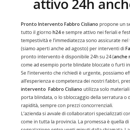
attivo 24h anch
Pronto Intervento Fabbro Cisliano
propone un se
tutto il giorno
h24
e sempre attivo nei feriali e fest
tempestività e l’immediatezza sono assicurate nel t
(siamo aperti anche ad agosto) per interventi di
Fa
pronto intervento è disponibile 24h su 24 (
anche 
come ad esempio porte blindate bloccate o furti 
Se l’intervento che richiedi è urgente, possiamo ef
all’esperienza e competenza dei nostri fabbri, prese
intervento
Fabbro Cisliano
utilizza solo materiali
porta blindata, o lo sbloccaggio della serratura o
rapidità, sempre con prezzi concorrenziali.
L’azienda si avvale di collaboratori specializzati co
come in tutta la provincia. La promessa è quella di 
segnalazione entro venti minuti dalla chiamata. La 