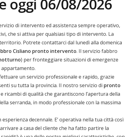
e oggi 06/08/2026
rvizio di intervento ed assistenza sempre operativo,
ivi, che si attiva per qualsiasi tipo di intervento. La
erritorio. Potrete contattarci dal lunedì alla domenica
bbro Cisliano
pronto intervento
. Il servizio fabbro
notturno
) per fronteggiare situazioni di emergenze
in appartamento.
fettuare un servizio professionale e rapido, grazie
nti su tutta la provincia. Il nostro servizio di
pronto
 e ricambi di qualità che garantiscono l’apertura della
 della serranda, in modo professionale con la massima
n esperienza decennale. E’ operativa nella tua città così
arrivare a casa del cliente che ha fatto partire la
rapidità è una delle nostre migliori caratteristiche, con