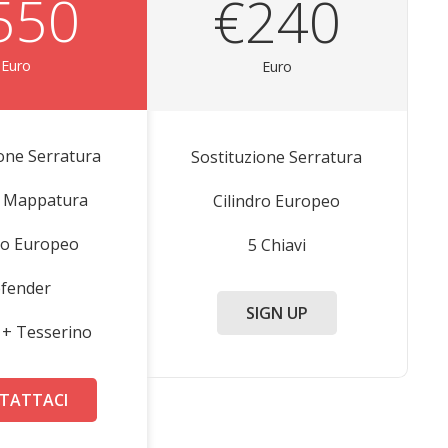
550
€240
Euro
Euro
ione Serratura
Sostituzione Serratura
 Mappatura
Cilindro Europeo
dro Europeo
5 Chiavi
fender
SIGN UP
i + Tesserino
TATTACI