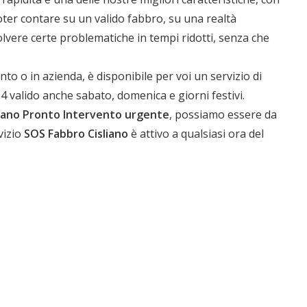
i poter contare su un valido fabbro, su una realtà
solvere certe problematiche in tempi ridotti, senza che
ia
 o in azienda, è disponibile per voi un servizio di
4 valido anche sabato, domenica e giorni festivi.
iano
Pronto Intervento urgente
, possiamo essere da
vizio
SOS Fabbro Cisliano
è attivo a qualsiasi ora del
1.