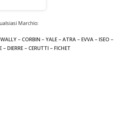
ia
ualsiasi Marchio:
WALLY – CORBIN – YALE – ATRA – EVVA – ISEO –
 DIERRE – CERUTTI – FICHET
1.