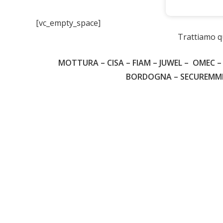
[vc_empty_space]
Ch
Trattiamo q
MOTTURA – CISA – FIAM – JUWEL – OMEC – 
BORDOGNA – SECUREMME –
39