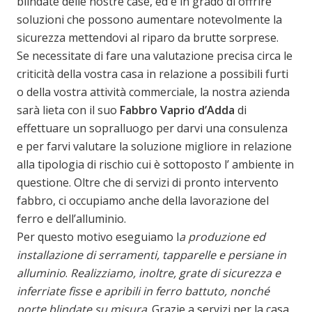
blindate delle nostre case, ed è in grado di offrire
soluzioni che possono aumentare notevolmente la
sicurezza mettendovi al riparo da brutte sorprese.
Se necessitate di fare una valutazione precisa circa le
criticità della vostra casa in relazione a possibili furti
o della vostra attività commerciale, la nostra azienda
sarà lieta con il suo
Fabbro Vaprio d’Adda
di
effettuare un sopralluogo per darvi una consulenza
e per farvi valutare la soluzione migliore in relazione
alla tipologia di rischio cui è sottoposto l’ ambiente in
questione. Oltre che di servizi di pronto intervento
fabbro, ci occupiamo anche della lavorazione del
ferro e dell’alluminio.
Per questo motivo eseguiamo l
a produzione ed
installazione di serramenti, tapparelle e persiane in
alluminio
.
Realizziamo, inoltre, grate di sicurezza e
inferriate fisse e apribili in ferro battuto, nonché
porte blindate su misura
. Grazie a servizi per la casa