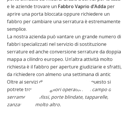
e le aziende trovare un
Fabbro Vaprio d’Adda
per
aprire una porta bloccata oppure richiedere un
fabbro per cambiare una serratura è estremamente
semplice.
C
La nostra azienda può vantare un grande numero di
fabbri specializzati nel servizio di sostituzione
serrature ed anche conversione serrature da doppia
mappa a cilindro europeo. Un’altra attività molto
richiesta è il fabbro per aperture giudiziarie e sfratti,
da richiedere con almeno una settimana di anticipo.
Oltre ai servizi di pronto intervento, in questo sito
potrete trovare
i migliori operatori nel campo dei
serramenti e infissi, porte blindate, tapparelle,
zanzariere e molto altro.