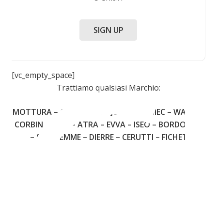
C
SIGN UP
[vc_empty_space]
Trattiamo qualsiasi Marchio:
MOTTURA – CISA – FIAM – JUWEL – OMEC – WALLY –
CORBIN – YALE – ATRA – EVVA – ISEO – BORDOGNA
– SECUREMME – DIERRE – CERUTTI – FICHET