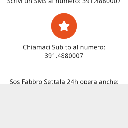
Scrivi un SMS al numero: 391.4880007
Chiamaci Subito al numero:
391.4880007
Sos Fabbro Settala 24h opera anche:
Fabbro Abbiategrasso
Fabbro Albairate
Fabbro
Link Utili: