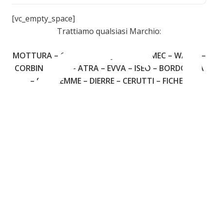
C
[vc_empty_space]
Trattiamo qualsiasi Marchio:
MOTTURA – CISA – FIAM – JUWEL – OMEC – WALLY –
CORBIN – YALE – ATRA – EVVA – ISEO – BORDOGNA
– SECUREMME – DIERRE – CERUTTI – FICHET