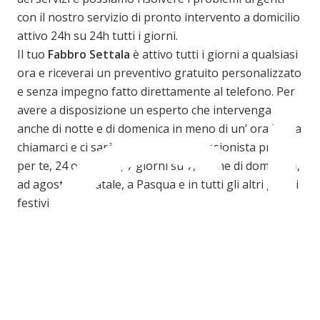
con il nostro servizio di pronto intervento a domicilio
C
attivo 24h su 24h tutti i giorni.
Il tuo
Fabbro Settala
è attivo tutti i giorni a qualsiasi
ora e riceverai un preventivo gratuito personalizzato
e senza impegno fatto direttamente al telefono. Per
avere a disposizione un esperto che intervenga
anche di notte e di domenica in meno di un’ ora basta
chiamarci e ci sarà sempre un professionista pronto
per te, 24 ore su 24, 7 giorni su 7, anche di domenica,
ad agosto, a Natale, a Pasqua e in tutti gli altri giorni
festivi.