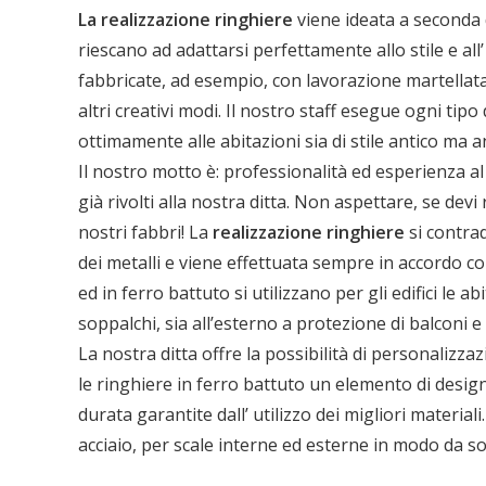
La realizzazione ringhiere
viene ideata a seconda d
riescano ad adattarsi perfettamente allo stile e al
fabbricate, ad esempio, con lavorazione martellata 
altri creativi modi. Il nostro staff esegue ogni tipo
ottimamente alle abitazioni sia di stile antico ma
Il nostro motto è: professionalità ed esperienza al s
già rivolti alla nostra ditta. Non aspettare, se de
nostri fabbri! La
realizzazione ringhiere
si contrad
dei metalli e viene effettuata sempre in accordo con 
ed in ferro battuto si utilizzano per gli edifici le ab
soppalchi, sia all’esterno a protezione di balconi e 
La nostra ditta offre la possibilità di personalizza
le ringhiere in ferro battuto un elemento di design
durata garantite dall’ utilizzo dei migliori material
acciaio, per scale interne ed esterne in modo da s