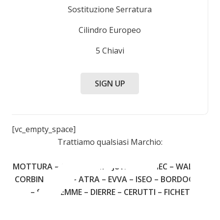
Sostituzione Serratura
Cilindro Europeo
5 Chiavi
SIGN UP
[vc_empty_space]
Trattiamo qualsiasi Marchio:
MOTTURA – CISA – FIAM – JUWEL – OMEC – WALLY –
CORBIN – YALE – ATRA – EVVA – ISEO – BORDOGNA
– SECUREMME – DIERRE – CERUTTI – FICHET