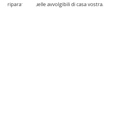
C
3
riparazione delle avvolgibili di casa vostra.