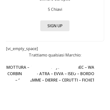
5 Chiavi
C
SIGN UP
[vc_empty_space]
Trattiamo qualsiasi Marchio:
MOTTURA – CISA – FIAM – JUWEL – OMEC – WALLY –
CORBIN – YALE – ATRA – EVVA – ISEO – BORDOGNA
– SECUREMME – DIERRE – CERUTTI – FICHET