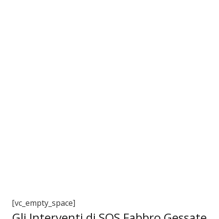
3
[vc_empty_space]
Gli Interventi di SOS Fabbro Gessate