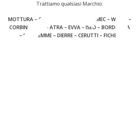
C
Trattiamo qualsiasi Marchio:
MOTTURA – CISA – FIAM – JUWEL – OMEC – WALLY –
3
CORBIN – YALE – ATRA – EVVA – ISEO – BORDOGNA
– SECUREMME – DIERRE – CERUTTI – FICHET