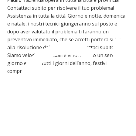
C
Contattaci subito per risolvere il tuo problema!
Assistenza in tutta la città. Giorno e notte, domenica
e natale, i nostri tecnici giungeranno sul posto e
dopo aver valutato il problema ti faranno un
preventivo immediato, che se accetti porterà subito
alla risoluzione del problema. Contattaci subito!
Siamo veloci ed affidabili e vi forniremo un servizio
giorno e notte tutti i giorni dell’anno, festivi
compresi.