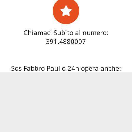
Chiamaci Subito al numero:
391.4880007
Sos Fabbro Paullo 24h opera anche:
Fabbro Abbiategrasso
Fabbro Albairate
Fabbro
Link Utili:
Chi Siamo