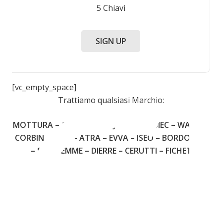
5 Chiavi
C
SIGN UP
[vc_empty_space]
Trattiamo qualsiasi Marchio:
MOTTURA – CISA – FIAM – JUWEL – OMEC – WALLY –
CORBIN – YALE – ATRA – EVVA – ISEO – BORDOGNA
– SECUREMME – DIERRE – CERUTTI – FICHET