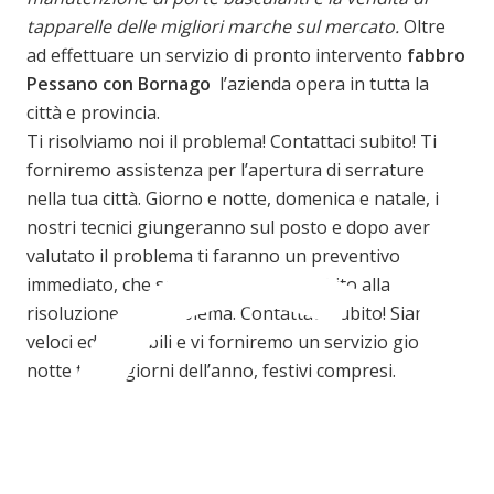
tapparelle delle migliori marche sul mercato.
Oltre
ad effettuare un servizio di pronto intervento
fabbro
Pessano con Bornago
l’azienda opera in tutta la
C
città e provincia.
Ti risolviamo noi il problema! Contattaci subito! Ti
forniremo assistenza per l’apertura di serrature
nella tua città. Giorno e notte, domenica e natale, i
nostri tecnici giungeranno sul posto e dopo aver
valutato il problema ti faranno un preventivo
immediato, che se accetti porterà subito alla
risoluzione del problema. Contattaci subito! Siamo
veloci ed affidabili e vi forniremo un servizio giorno e
notte tutti i giorni dell’anno, festivi compresi.