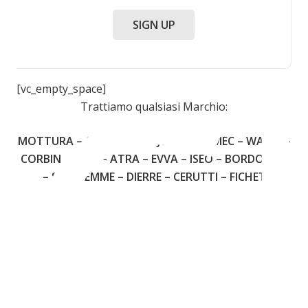
C
SIGN UP
[vc_empty_space]
Trattiamo qualsiasi Marchio:
MOTTURA – CISA – FIAM – JUWEL – OMEC – WALLY –
CORBIN – YALE – ATRA – EVVA – ISEO – BORDOGNA
– SECUREMME – DIERRE – CERUTTI – FICHET