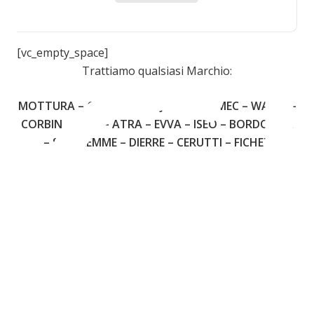
C
[vc_empty_space]
Trattiamo qualsiasi Marchio:
MOTTURA – CISA – FIAM – JUWEL – OMEC – WALLY –
CORBIN – YALE – ATRA – EVVA – ISEO – BORDOGNA
– SECUREMME – DIERRE – CERUTTI – FICHET