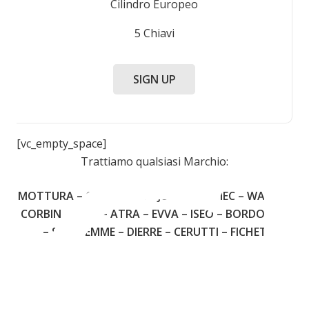
Cilindro Europeo
5 Chiavi
C
SIGN UP
[vc_empty_space]
Trattiamo qualsiasi Marchio:
MOTTURA – CISA – FIAM – JUWEL – OMEC – WALLY –
CORBIN – YALE – ATRA – EVVA – ISEO – BORDOGNA
– SECUREMME – DIERRE – CERUTTI – FICHET